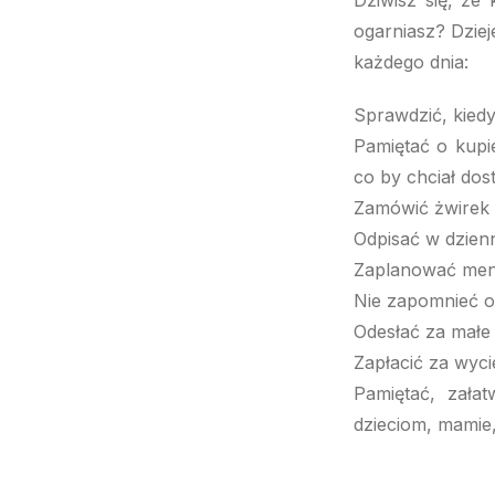
Dziwisz się, że
ogarniasz? Dziej
każdego dnia:
Sprawdzić, kiedy
Pamiętać o kupie
co by chciał dost
Zamówić żwirek d
Odpisać w dzien
Zaplanować menu 
Nie zapomnieć o 
Odesłać za małe 
Zapłacić za wyc
Pamiętać, zała
dzieciom, mamie,