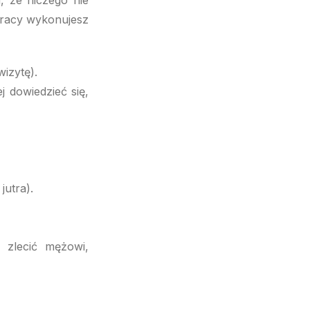
, że niczego nie
 pracy wykonujesz
wizytę).
 dowiedzieć się,
jutra).
 zlecić mężowi,