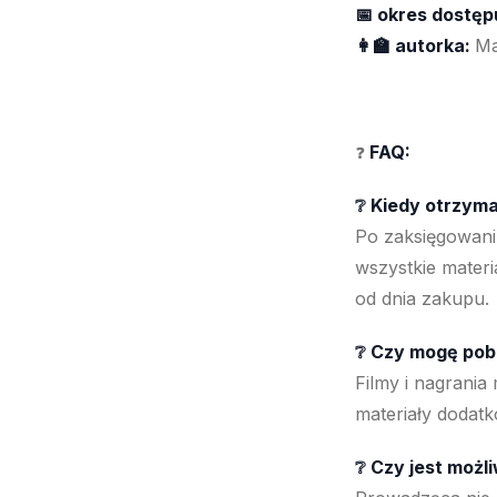
📅 okres dostęp
👩‍🏫 autorka:
Ma
FAQ:
❓
❔ Kiedy otrzym
Po zaksięgowani
wszystkie materi
od dnia zakupu.
❔
Czy mogę pobr
Filmy i nagrani
materiały dodat
❔ Czy jest możl