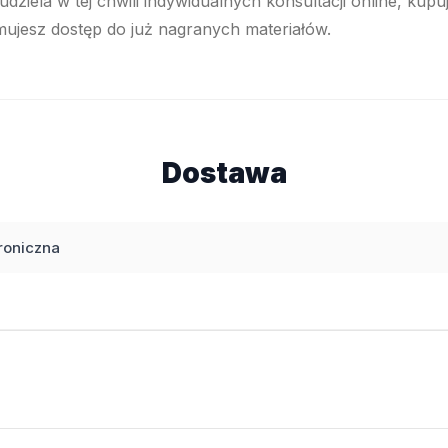
dziela w tej chwili indywidualnych konsultacji online, kupu
ujesz dostęp do już nagranych materiałów.
Dostawa
roniczna