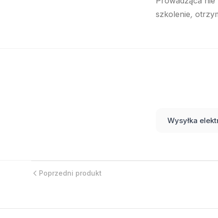
Prowadząca nie u
szkolenie
,
otrzym
Wysyłka elekt
Poprzedni produkt