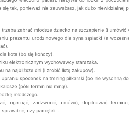
 każdego wieczoru padasz nieżywa do łóżka z poczuciem
e się tak, ponieważ nie zauważasz, jak dużo niewidzialnej
 trzeba zabrać młodsze dziecko na szczepienie (i umówić 
niu prezentu urodzinowego dla syna sąsiadki (a wcześniej
ać).
la kota (bo się kończy).
niku elektronicznym wychowawcy starszaka.
na najbliższe dni (i zrobić listę zakupów).
upraniu spodenek na trening piłkarski (bo nie wyschną do 
kalosze (póki termin nie minął).
ieczkę młodszego.
twić, ogarnąć, zadzwonić, umówić, dopilnować terminu,
 sprawdzić, czy pamiętali...