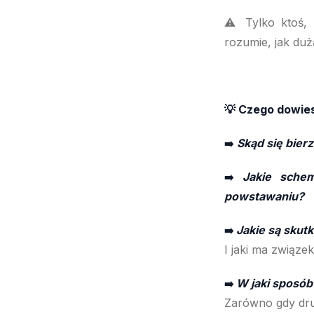
⚠️ Tylko ktoś, 
rozumie, jak duż
💡 Czego dowies
Skąd się bier
➡️
Jakie schem
➡️
powstawaniu?
Jakie są skut
➡️
I jaki ma związek
W jaki sposób
➡️
Zarówno gdy drug