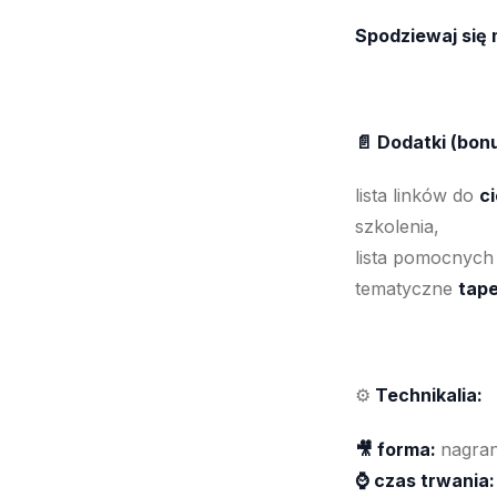
Spodziewaj się
📄 Dodatki (bon
lista linków do
c
szkolenia,
lista pomocnych
tematyczne
tape
Technikalia:
⚙️
🎥 forma:
nagran
⌚ czas trwania