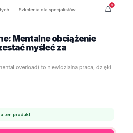
0
łych
Szkolenia dla specjalistów
ine: Mentalne obciążenie
rzestać myśleć za
ental overload) to niewidzialna praca, dzięki
a ten produkt