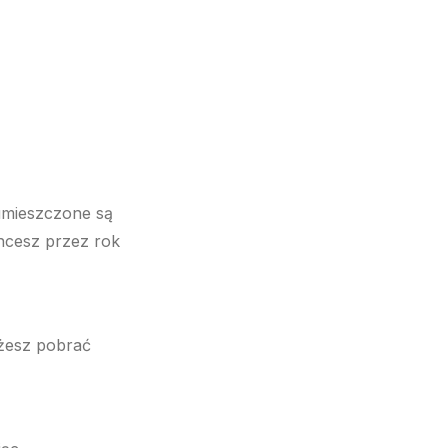
 umieszczone są
chcesz przez rok
ożesz pobrać