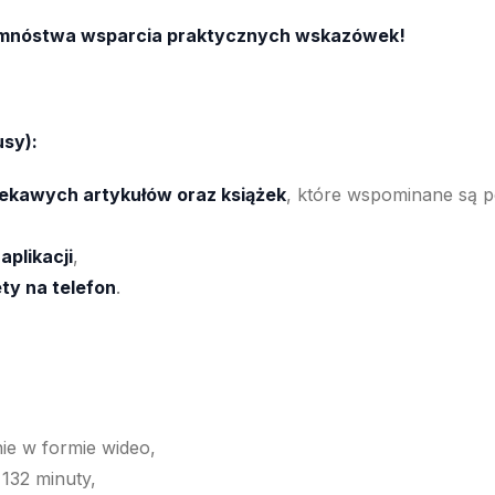
 mnóstwa wsparcia praktycznych wskazówek!
usy):
iekawych artykułów oraz książek
, które wspominane są 
aplikacji
,
ty na telefon
.
ie w formie wideo,
:
132 minuty,