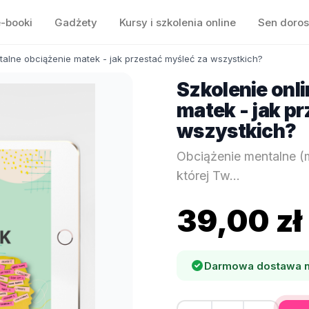
e-booki
Gadżety
Kursy i szkolenia online
Sen doros
talne obciążenie matek - jak przestać myśleć za wszystkich?
Szkolenie onl
matek - jak p
wszystkich?
Obciążenie mentalne (m
której Tw...
39,00 zł
Darmowa dostawa n