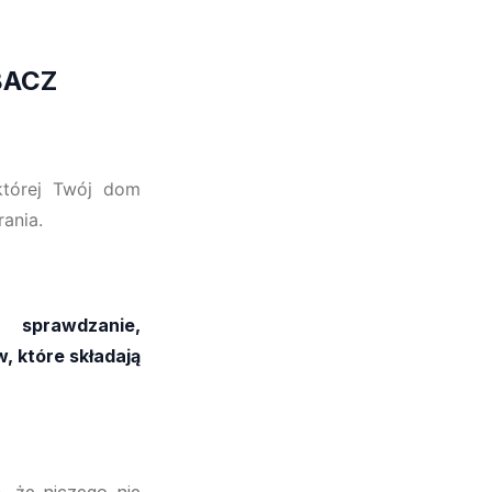
BACZ
 której Twój dom
rania.
, sprawdzanie,
, które składają