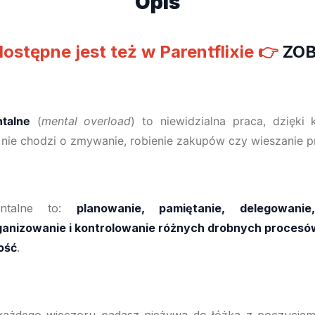
Opis
dostępne jest też w Parentflixie
👉
ZO
talne
(
mental overload
) to niewidzialna praca, dzięki
, nie chodzi o zmywanie, robienie zakupów czy wieszanie p
entalne to:
planowanie, pamiętanie, delegowanie
ganizowanie i kontrolowanie różnych drobnych procesów
ość
.